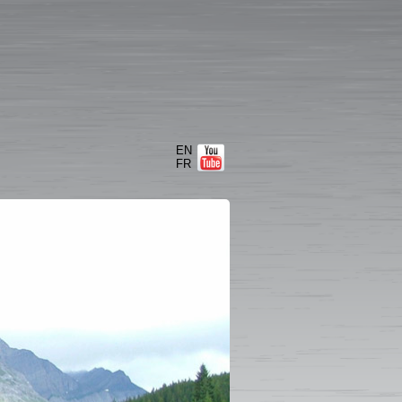
EN
FR