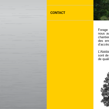
CONTACT
Forage 
nous av
chantie
des env
d’accès
L’Abiti
sont de 
de quali